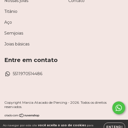
Nossas joias
Contato
Titânio
Aço
Semijoias
Joias básicas
Entre em contato
5511970514486
Copyright Marcia Atacado de Piercing - 2026. Todos os direitos
reservados.
Ao navegar por este site
você aceita o uso de cookies
para
ENTENDI