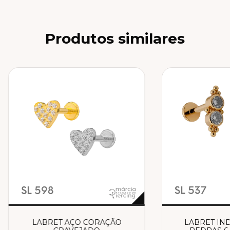
Produtos similares
LABRET AÇO CORAÇÃO
LABRET IND