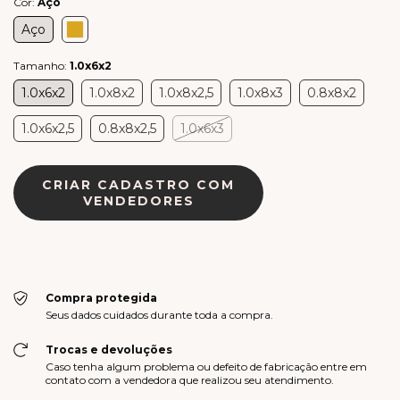
Cor:
Aço
Aço
Tamanho:
1.0x6x2
1.0x6x2
1.0x8x2
1.0x8x2,5
1.0x8x3
0.8x8x2
1.0x6x2,5
0.8x8x2,5
1.0x6x3
CRIAR CADASTRO COM
VENDEDORES
Compra protegida
Seus dados cuidados durante toda a compra.
Trocas e devoluções
Caso tenha algum problema ou defeito de fabricação entre em
contato com a vendedora que realizou seu atendimento.